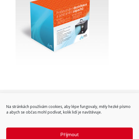
Na stránkách používám cookies, aby lépe fungovaly, měly hezké písmo
16.12.2014
a abych se občas mohl podívat, kolik lidí je navštěvuje.
ADMIN
Příjmout